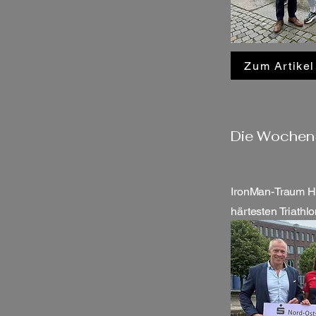
Zum Artikel
Die WochenS
IronMan-Traum Ha
härtesten Triathl