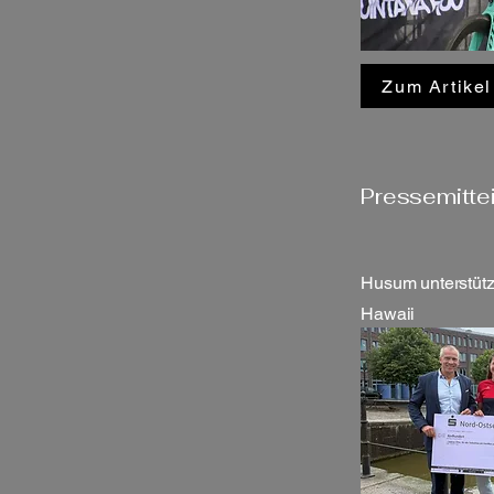
Zum Artikel
Pressemitte
Husum unterstütz
Hawaii