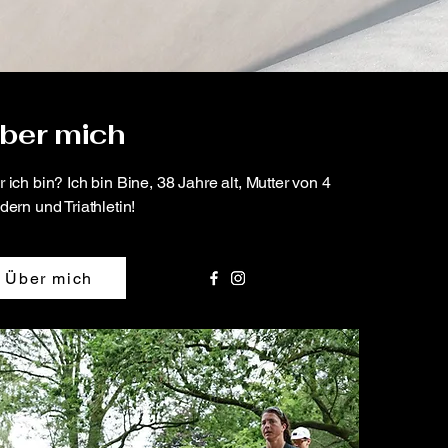
ber mich
 ich bin? Ich bin Bine, 38 Jahre alt, Mutter von 4
dern und Triathletin!
Über mich