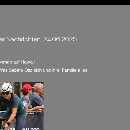
er Nachrichten, 24.06.2025
onman auf Hawaii
 Was Sabine Otto sich und ihrer Familie alles