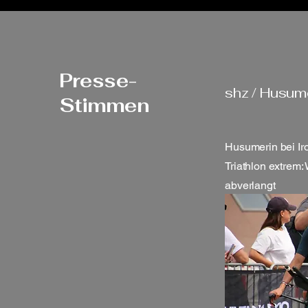
Presse-
shz / Husum
Stimmen
Husumerin bei Ir
Triathlon extrem:
abverlangt