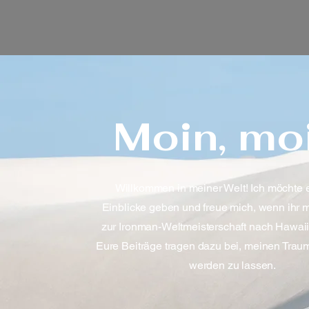
Moin, moi
Willkommen in meiner Welt! Ich möchte 
Einblicke geben und freue mich, wenn ihr 
zur Ironman-Weltmeisterschaft nach Hawaii 
Eure Beiträge tragen dazu bei, meinen Traum
werden zu lassen.