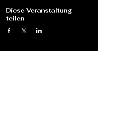
Diese Veranstaltung
teilen
Bine goes Hawaii
sabineotto@me.com
25813 Husum
Impressum